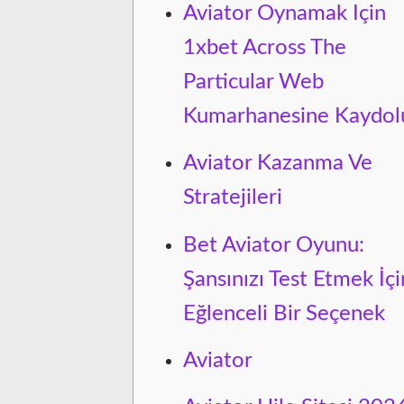
Aviator Oynamak Için
1xbet Across The
Particular Web
Kumarhanesine Kaydol
Aviator Kazanma Ve
Stratejileri
Bet Aviator Oyunu:
Şansınızı Test Etmek İçi
Eğlenceli Bir Seçenek
Aviator