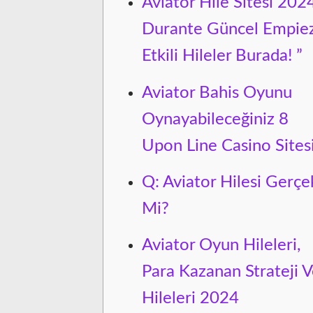
Aviator Hile Sitesi 202
Durante Güncel Empie
Etkili Hileler Burada! ”
Aviator Bahis Oyunu
Oynayabileceğiniz 8
Upon Line Casino Sites
Q: Aviator Hilesi Gerçe
Mi?
Aviator Oyun Hileleri,
Para Kazanan Strateji 
Hileleri 2024