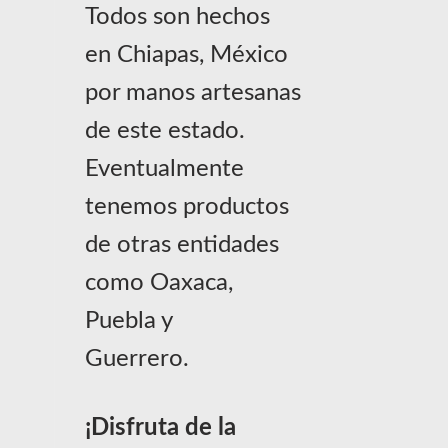
Todos son hechos
en Chiapas, México
por manos artesanas
de este estado.
Eventualmente
tenemos productos
de otras entidades
como Oaxaca,
Puebla y
Guerrero.
¡Disfruta de la